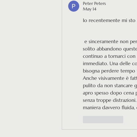
Peter Peters
May 14
Io recentemente mi sto
 e sinceramente non pensavo mi avrebbe preso così tanto all’inizio. Di 
solito abbandono queste
continuo a tornarci con 
immediato. Una delle cos
bisogna perdere tempo t
Anche visivamente è fat
pulito da non stancare gl
apro spesso dopo cena pe
senza troppe distrazioni
maniera davvero fluida,
Like
Reply