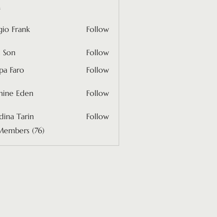
s
gio Frank
Follow
rank
 Son
Follow
pa Faro
Follow
mine Eden
Follow
 Eden
ina Tarin
Follow
Members (76)