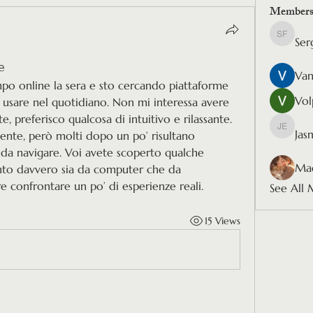
Member
Ser
Sergio F
e
Van
o online la sera e sto cercando piattaforme 
Vol
 usare nel quotidiano. Non mi interessa avere 
e, preferisco qualcosa di intuitivo e rilassante. 
Jas
Jasmine
ente, però molti dopo un po’ risultano 
a navigare. Voi avete scoperto qualche 
Mad
nto davvero sia da computer che da 
 confrontare un po’ di esperienze reali.
See All 
15 Views